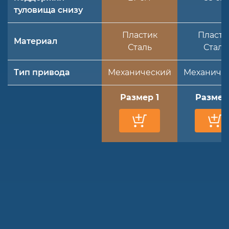
туловища снизу
Пластик
Пласти
Материал
Сталь
Сталь
Тип привода
Механический
Механиче
Размер 1
Размер