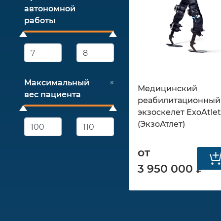
автономной
работы
Максимальный
×
Медицинский
вес пациента
реабилитационный
экзоскелет ExoAtle
(ЭкзоАтлет)
от
3 950 000 ₽