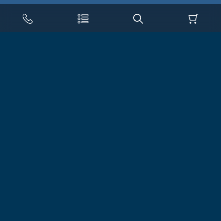
КАТАЛОГ
Физиотерапия
Функциональные кресла
Ходунки
Cтолы Бобат
Душевые каталки
Вертикализаторы