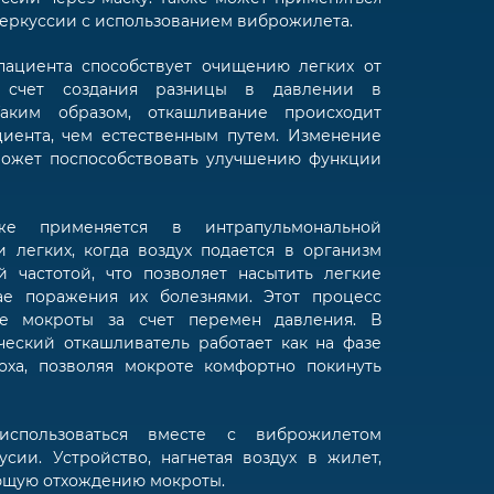
перкуссии с использованием виброжилета.
пациента способствует очищению легких от
а счет создания разницы в давлении в
Таким образом, откашливание происходит
циента, чем естественным путем. Изменение
может поспособствовать улучшению функции
же применяется в интрапульмональной
 легких, когда воздух подается в организм
 частотой, что позволяет насытить легкие
ае поражения их болезнями. Этот процесс
ие мокроты за счет перемен давления. В
ческий откашливатель работает как на фазе
оха, позволяя мокроте комфортно покинуть
спользоваться вместе с виброжилетом
усии. Устройство, нагнетая воздух в жилет,
ющую отхождению мокроты.