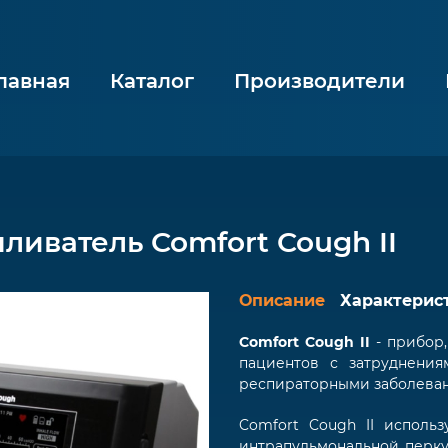
лавная
Каталог
Производители
ливатель Comfort Cough II
Описание
Характерис
Comfort Cough II
- прибор,
пациентов с затруднени
респираторными заболева
Comfort Cough II использ
интрапульмональной перку