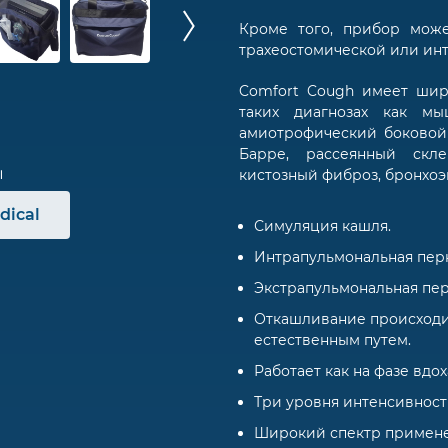
Кроме того, прибор мож
трахеостомической или ин
Comfort Cough имеет шир
таких диагнозах как м
амиотрофический боковой 
Барре, рассеянный скле
кистозный фиброз, бронхоэ
dical
Симуляция кашля.
Интрапульмональная перк
Экстрапульмональная пер
Откашливание происходит
естественным путем.
Работает как на фазе вдоха
Три уровня интенсивност
Широкий спектр примене