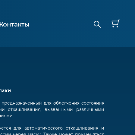
Контакты
тики
 предназначенный для облегчения состояния
ями откашливания, вызванными различными
ниями.
уется для автоматического откашливания и
ссии через маску. Также может применяться