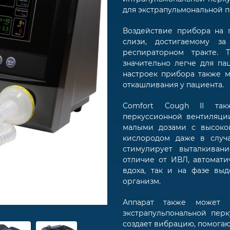
для экстрапульмональной 
Воздействие прибора на 
слизи, достигаемому з
респираторном тракте. 
значительно легче для па
настроек прибора также 
откашливания у пациента.
Comfort Cough II так
перкуссионной вентиляции
малыми дозами с высокой
кислородом даже в случ
стимулирует выталкиван
отличие от ИВЛ, автомати
вдоха, так и на фазе выд
организм.
Аппарат также может и
экстрапульпональной перк
создает вибрацию, помога