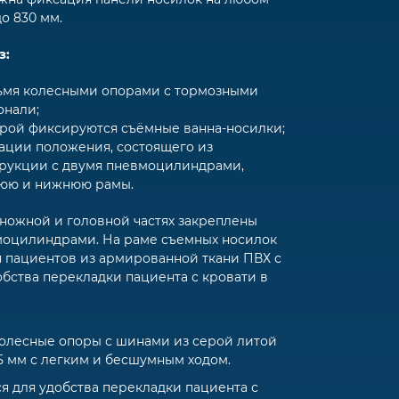
до 830 мм.
з:
ьмя колесными опорами с тормозными
онали;
орой фиксируются съёмные ванна-носилки;
ации положения, состоящего из
трукции с двумя пневмоцилиндрами,
юю и нижнюю рамы.
 ножной и головной частях закреплены
моцилиндрами. На раме съемных носилок
я пациентов из армированной ткани ПВХ с
бства перекладки пациента с кровати в
лесные опоры с шинами из серой литой
 мм с легким и бесшумным ходом.
я для удобства перекладки пациента с