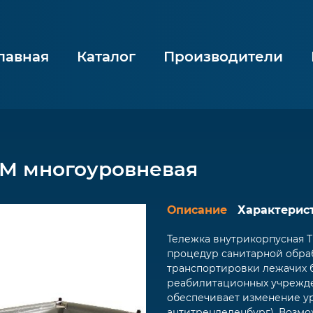
лавная
Каталог
Производители
ММ многоуровневая
Описание
Характерис
Тележка внутрикорпусная 
процедур санитарной обраб
транспортировки лежачих 
реабилитационных учрежде
обеспечивает изменение ур
антитренделенбург). Возм