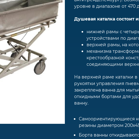
уровне в диапазоне от 470 
Душевая каталка состоит и
нижней рамы с четыр
устройствами по диаг
верхней рамы, на кот
механизма трансформ
крестообразной конс
соединяющими верхн
На верхней раме каталки в
рукоятки управления пнев
закреплена ванна для мыть
откидными бортами для удо
ванну.
Самоориентирующиеся ко
резины диаметром 200х45
Борта ванны откидываютс