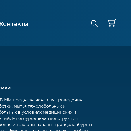
Контакты
тики
ТВ-ММ предназначена для проведения
отки, мытья тяжелобольных и
больных в условиях медицинских и
ний. Многоуровневая конструкция
овня и наклоны панели (тренделенбург и
ожна фиксация панели носилок на любом