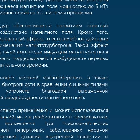
ющееся магнитное поле мощностью до 3 мТл
менно влияя на все системы организма.
дур обеспечивается развитием ответных
оздействие магнитного поля. Кроме того,
рованный эффект, то есть лечебное действие
именения магнитотурботрона. Такой эффект
дульной амплитуде индукции магнитного поля
т чего поддерживается возбудимость нервных
длительного времени.
тивнее местной магнитотерапии, а также
 биотропности в сравнении с иными типами
ких устройств благодаря выраженной
й неоднородности магнитного поля.
спектр применения и может использоваться
еваний, но и в реабилитации и профилактике.
н применяется при психосоматических
льной гипертонии, заболеваниях нервной
арения, дыхания, внутренней секреции и