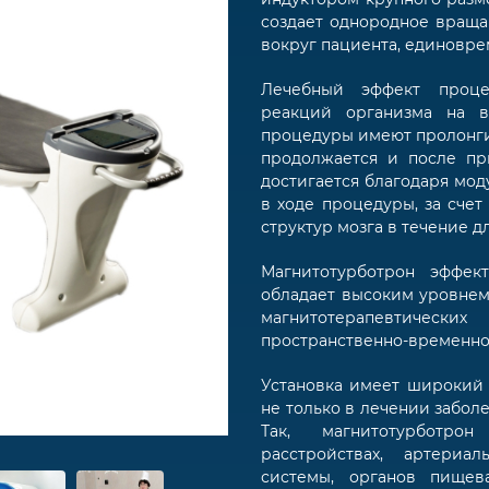
создает однородное враща
вокруг пациента, единовре
Лечебный эффект проце
реакций организма на в
процедуры имеют пролонги
продолжается и после пр
достигается благодаря мо
в ходе процедуры, за сче
структур мозга в течение 
Магнитотурботрон эффек
обладает высоким уровнем
магнитотерапевтичес
пространственно-временно
Установка имеет широкий 
не только в лечении забол
Так, магнитотурботро
расстройствах, артериа
системы, органов пищев