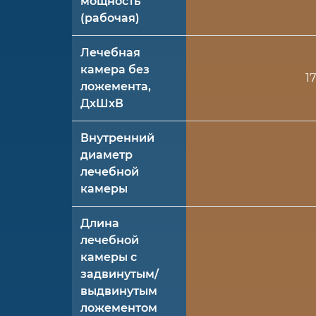
мощность
(рабочая)
Лечебная
камера без
1
ложемента,
ДхШхВ
Внутренний
диаметр
лечебной
камеры
Длина
лечебной
камеры с
задвинутым/
выдвинутым
ложементом