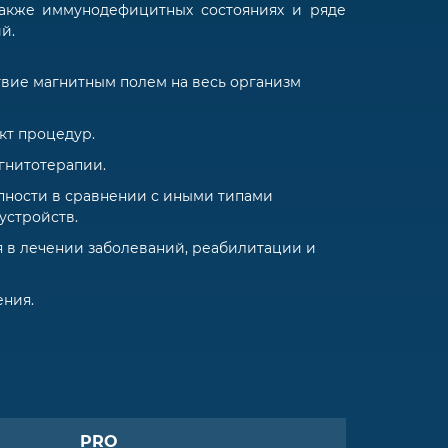
также иммунодефицитных состояниях и ряде
й.
вие магнитным полем на весь организм
т процедур.
гнитотерапии.
пности в сравнении с иными типами
устройств.
 в лечении заболеваний, реабилитации и
ния.
PRO