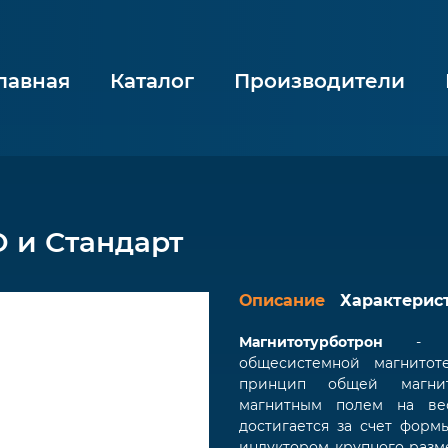
лавная
Каталог
Производители
 и Стандарт
Описание
Характерис
Магнитотурботрон
- физ
общесистемной магнитот
принцип общей магнито
магнитным полем на ве
достигается за счет форм
индуктором крупного разм