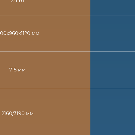
2.4 Вт
700х960х1120 мм
715 мм
2160/3190 мм