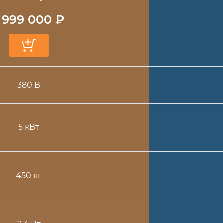
1 999 000 ₽
380 В
5 кВт
450 кг