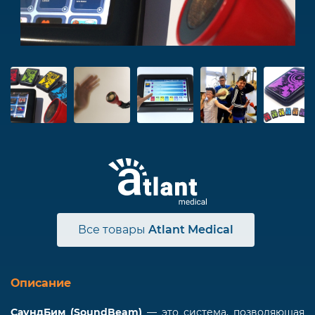
Все товары
Atlant Medical
Описание
СаундБим (SoundBeam)
― это система, позволяющая