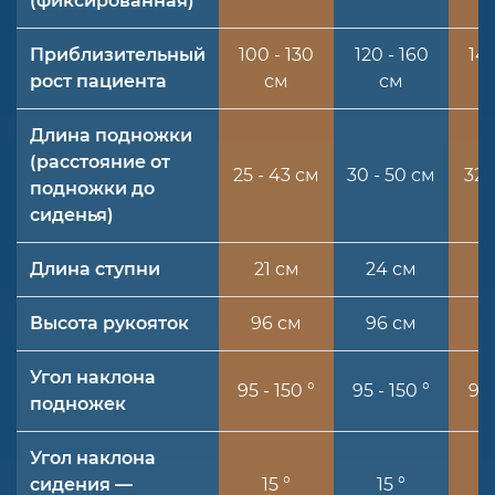
(фиксированная)
Приблизительный
100 - 130
120 - 160
140
рост пациента
см
см
Длина подножки
(расстояние от
25 - 43 см
30 - 50 см
32 
подножки до
сиденья)
Длина ступни
21 см
24 см
2
Высота рукояток
96 см
96 см
9
Угол наклона
95 - 150 °
95 - 150 °
95 
подножек
Угол наклона
сидения —
15 °
15 °