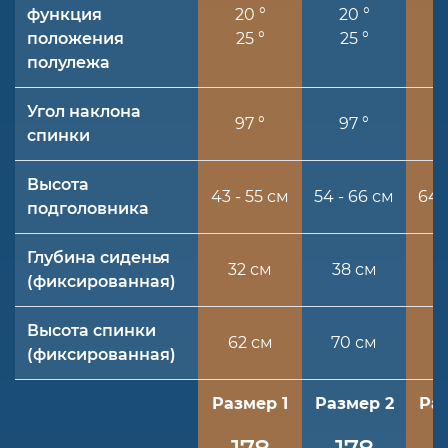
функция
20 °
20 °
положения
25 °
25 °
полулежа
Угол наклона
97 °
97 °
спинки
Высота
43 - 55 см
54 - 66 см
64 
подголовника
Глубина сиденья
32 см
38 см
4
(фиксированная)
Высота спинки
62 см
70 см
8
(фиксированная)
Размер 1
Размер 2
Ра