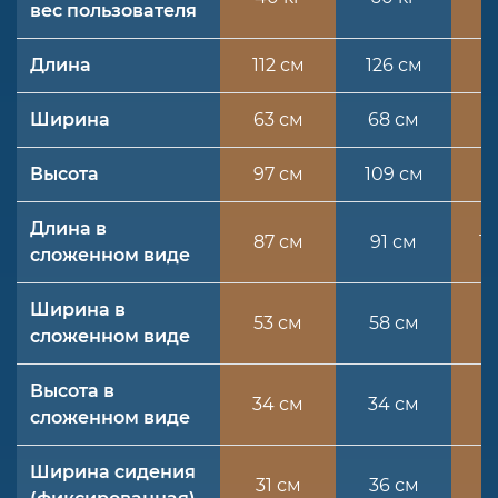
вес пользователя
Длина
112 см
126 см
1
Ширина
63 см
68 см
7
Высота
97 см
109 см
1
Длина в
87 см
91 см
1
сложенном виде
Ширина в
53 см
58 см
6
сложенном виде
Высота в
34 см
34 см
4
сложенном виде
Ширина сидения
31 см
36 см
4