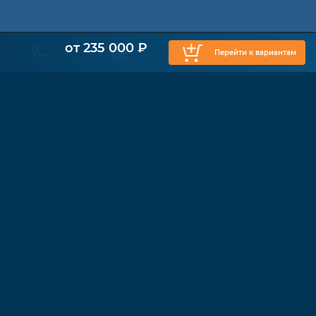
от 235 000 ₽
Перейти к вариантам
КАТАЛОГ
Физиотерапия
Функциональные кресла
Ходунки
Cтолы Бобат
Душевые каталки