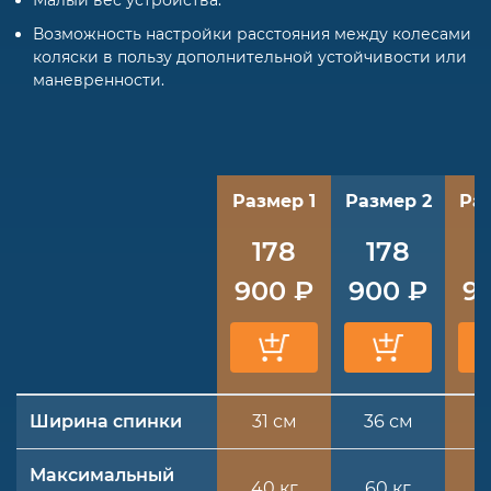
Возможность настройки расстояния между колесами
коляски в пользу дополнительной устойчивости или
маневренности.
Размер 1
Размер 2
Ра
178
178
900 ₽
900 ₽
9
Ширина спинки
31 см
36 см
4
Максимальный
40 кг
60 кг
9