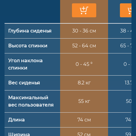
Глубина сиденья
30 - 36 см
38 - 4
Высота спинки
52 - 64 см
65 - 7
Угол наклона
0 - 45 °
0 - 4
спинки
Вес сиденья
8.2 кг
13.7 
Максимальный
55 кг
50 к
вес пользователя
Длина
74 см
74 
Ширина
52 см
59 