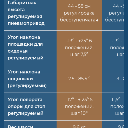
Габаритная
44 - 58 см
44 - 5
высота
регулировка
регули
регулируемая
бесступенчатая
бесступе
пневмопривод
Угол наклона
-13º - +25° 6
-13º - +
площадки для
положений,
положе
сиденья
шаг 7,5º
шаг 7
регулируемый
Угол наклона
подножки
2.5 - 85.5 °
3 - 8
(регулируемый)
Угол поворота
-17º - + 23° 5
-11,5º - +
опоры для стоп
положений,
положе
регулируемый
шаг 10º
шаг 8
Вес шасси
9.6 кг
9.6 