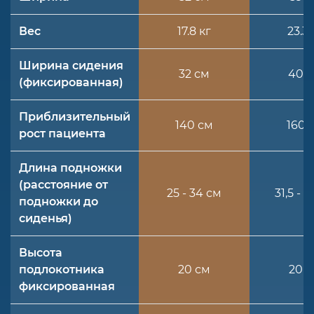
Вес
17.8 кг
23.3 
Ширина сидения
32 см
40 
(фиксированная)
Приблизительный
140 см
160 
рост пациента
Длина подножки
(расстояние от
25 - 34 см
31,5 - 
подножки до
сиденья)
Высота
подлокотника
20 см
20 
фиксированная