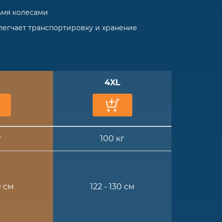
ьмя колесами
легчает транспортировку и хранение
4XL
г
100 кг
0 см
122 - 130 см