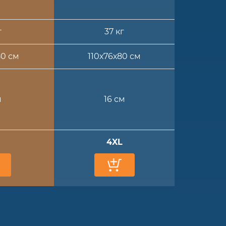
г
37 кг
80 см
110х76х80 см
м
16 см
4XL