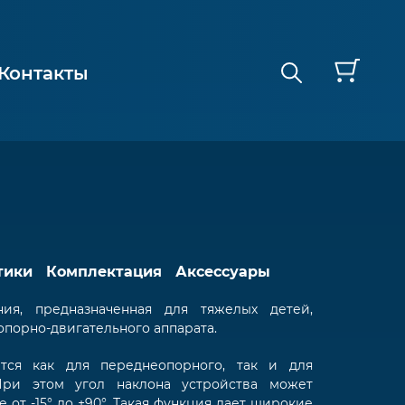
Контакты
тики
Комплектация
Аксессуары
я, предназначенная для тяжелых детей,
порно-двигательного аппарата.
ется как для переднеопорного, так и для
 При этом угол наклона устройства может
 от -15° до +90°. Такая функция дает широкие