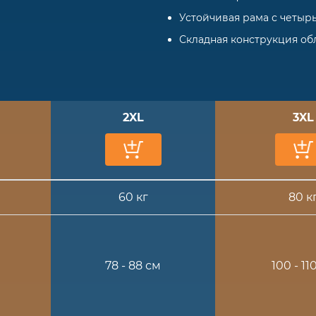
Устойчивая рама с четыр
Складная конструкция об
2XL
3XL
60 кг
80 к
78 - 88 см
100 - 11