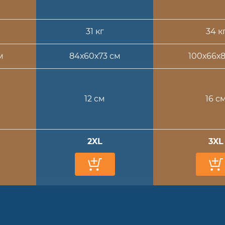
31 кг
34 к
м
84х60х73 см
100х66х
12 см
16 с
2XL
3XL