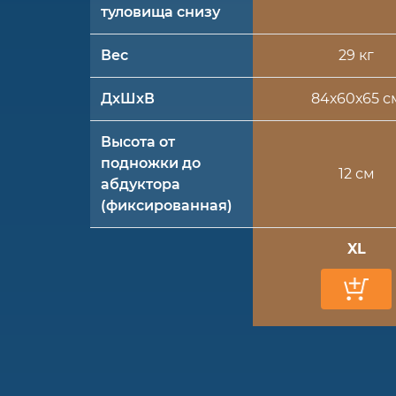
туловища снизу
Вес
29 кг
ДхШхВ
84х60х65 с
Высота от
подножки до
12 см
абдуктора
(фиксированная)
XL