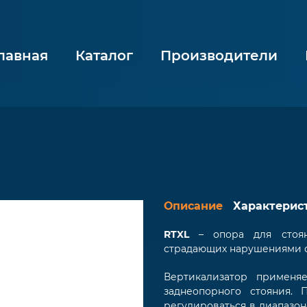
лавная
Каталог
Производители
Описание
Характерис
RTXL
– опора для стояни
страдающих нарушениями о
Вертикализатор применя
заднеопорного стояния.
регулироваться в диапазоне